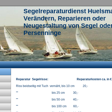
Segelreparaturdienst Huelsm
Verändern, Reparieren oder
Neugestaltung von Segel ode
Persenninge
Reparatur Segelrisse:
Reparaturkosten ca. in €
Riss beidseitig mit Tuch vernäht, bis 10 cm 20,-
"" bis 25 cm 30,-
"" bis 50 cm 40,-
"" bis 100 cm 60,-