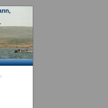
ann,
r
 :