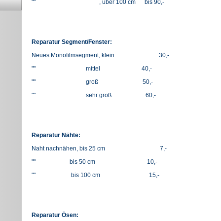
"" , über 100 cm bis 90,-
Reparatur Segment/Fenster:
Neues Monofilmsegment, klein 30,-
"" mittel 40,-
"" groß 50,-
"" sehr groß 60,-
Reparatur Nähte:
Naht nachnähen, bis 25 cm 7,-
"" bis 50 cm 10,-
"" bis 100 cm 15,-
Reparatur Ösen: